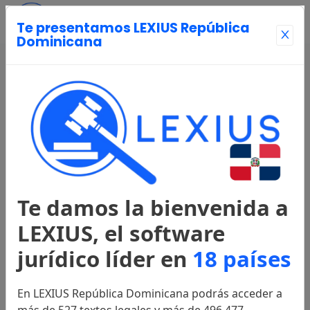
Te presentamos LEXIUS República
Dominicana
Entrar
Página Principal
Registrarse
Te damos la bienvenida a
Legislación
LEXIUS, el software
jurídico líder en
18 países
Constitución
2015
En LEXIUS República Dominicana podrás acceder a