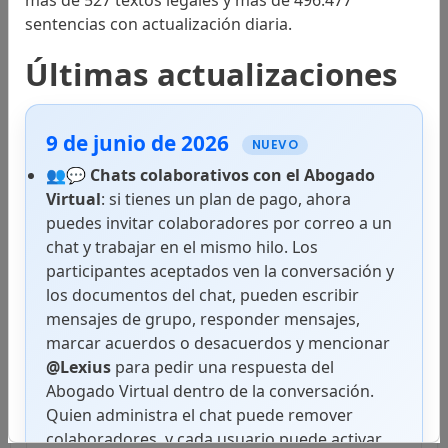
más de 527 textos legales y más de 496.477
sentencias con actualización diaria.
Códigos
Últimas actualizaciones
Leyes
9 de junio de 2026
NUEVO
👥💬
Chats colaborativos con el Abogado
Virtual
: si tienes un plan de pago, ahora
Jurisprudencia
puedes invitar colaboradores por correo a un
chat y trabajar en el mismo hilo. Los
Suprema Corte de Justicia
participantes aceptados ven la conversación y
los documentos del chat, pueden escribir
mensajes de grupo, responder mensajes,
Primera Sala
marcar acuerdos o desacuerdos y mencionar
@Lexius
para pedir una respuesta del
Abogado Virtual dentro de la conversación.
Quien administra el chat puede remover
Abogado Virtual
Segunda Sala
colaboradores, y cada usuario puede activar